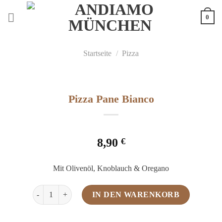
Zum
0
Inhalt
springen
Startseite
/
Pizza
Pizza Pane Bianco
8,90
€
Mit Olivenöl, Knoblauch & Oregano
Pizza Pane Bianco Menge
IN DEN WARENKORB