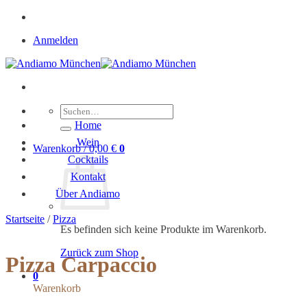
Zum
Inhalt
Anmelden
springen
Suche
nach:
Home
Wein
Warenkorb /
0,00
€
0
Cocktails
Kontakt
Über Andiamo
Startseite
/
Pizza
Es befinden sich keine Produkte im Warenkorb.
Zurück zum Shop
Pizza Carpaccio
0
Warenkorb