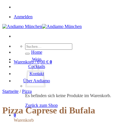
Zum
Inhalt
Anmelden
springen
Suche
nach:
Home
Wein
Warenkorb /
0,00
€
0
Cocktails
Kontakt
Über Andiamo
Startseite
/
Pizza
Es befinden sich keine Produkte im Warenkorb.
Zurück zum Shop
Pizza Caprese di Bufala
0
Warenkorb