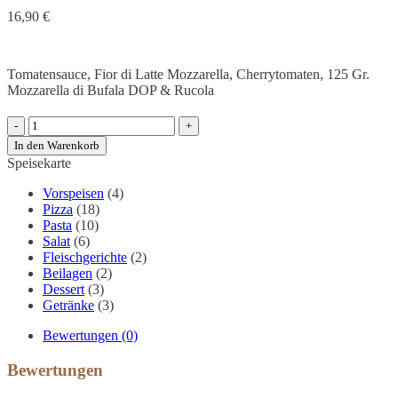
16,90
€
Tomatensauce, Fior di Latte Mozzarella, Cherrytomaten, 125 Gr.
Mozzarella di Bufala DOP & Rucola
Pizza
Caprese
In den Warenkorb
di
Speisekarte
Bufala
Menge
Vorspeisen
(4)
Pizza
(18)
Pasta
(10)
Salat
(6)
Fleischgerichte
(2)
Beilagen
(2)
Dessert
(3)
Getränke
(3)
Bewertungen (0)
Bewertungen