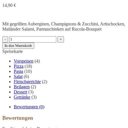
14,90
€
Mit gegrillten Auberginen, Champignons & Zucchini, Artischocken,
Mailänder Salami, Parmaschinken auf Rucola-Bouquet
Gemischter
Vorspeisenteller
In den Warenkorb
Menge
Speisekarte
Vorspeisen
(4)
Pizza
(18)
Pasta
(10)
Salat
(6)
Fleischgerichte
(2)
Beilagen
(2)
Dessert
(3)
Getränke
(3)
Bewertungen (0)
Bewertungen