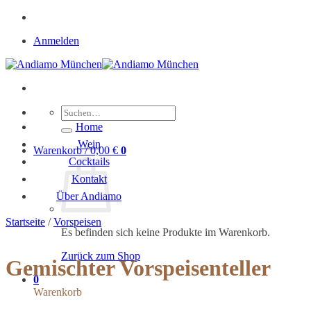
Zum
Inhalt
Anmelden
springen
Suche
nach:
Home
Wein
Warenkorb /
0,00
€
0
Cocktails
Kontakt
Über Andiamo
Startseite
/
Vorspeisen
Es befinden sich keine Produkte im Warenkorb.
Zurück zum Shop
Gemischter Vorspeisenteller
0
Warenkorb